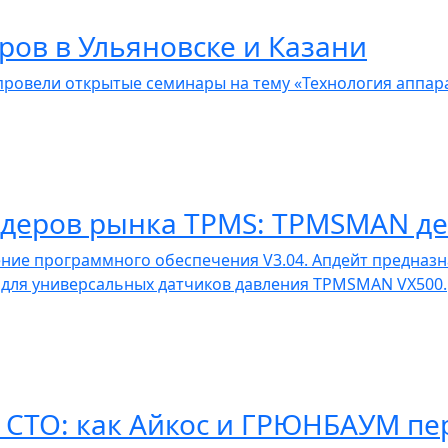
ров в Ульяновске и Казани
п провели открытые семинары на тему «Технология аппар
идеров рынка TPMS: TPMSMAN дел
ие программного обеспечения V3.04. Апдейт предназн
 для универсальных датчиков давления TPMSMAN VX500.
СТО: как Айкос и ГРЮНБАУМ пер