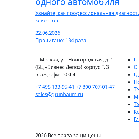
одного автомобиля
Узнайте, как профессиональная диагнос
клиентов.
22.06.2026
Прочитано: 134 раза
г. Москва, ул. Новгородская, д. 1
Г
(БЦ «Бизнес Депо») корпус Г, 3
О
этаж, офис 304.4
Гд
Н
+7 495 133-95-41
+7 800 707-01-47
Т
sales@grunbaum.ru
М
Т
К
Г
2026 Все права защищены