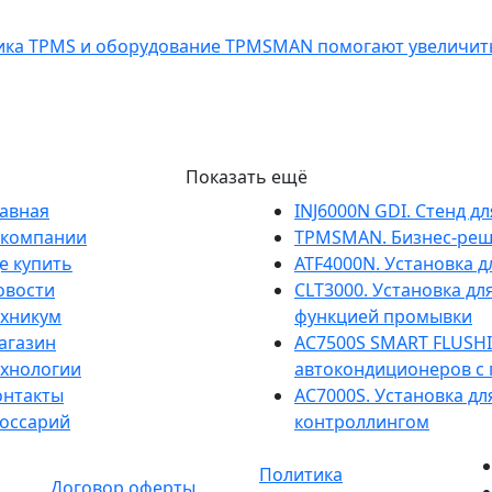
тика TPMS и оборудование TPMSMAN помогают увеличить
Показать ещё
лавная
INJ6000N GDI. Стенд дл
 компании
TPMSMAN. Бизнес-реш
е купить
ATF4000N. Установка 
овости
CLT3000. Установка д
ехникум
функцией промывки
агазин
AC7500S SMART FLUSHI
ехнологии
автокондиционеров с
онтакты
AC7000S. Установка д
лоссарий
контроллингом
Политика
Договор оферты