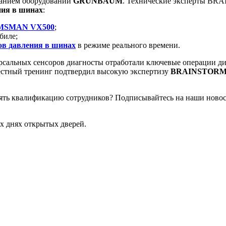
ванием оборудовании
GRUNBAUM
. Технические эксперты B
ния в шинах
:
MSMAN VX500
;
биле;
в давления в шинах
в режиме реального времени.
рсальных сенсоров диагносты отработали ключевые операции д
естный тренинг подтвердил высокую экспертизу
BRAINSTORM
нять квалификацию сотрудников? Подписывайтесь на наши ново
х днях открытых дверей.