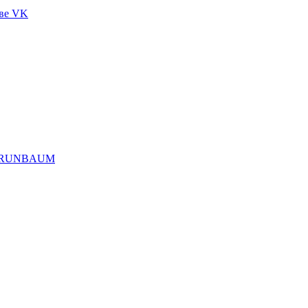
ве VK
м GRUNBAUM