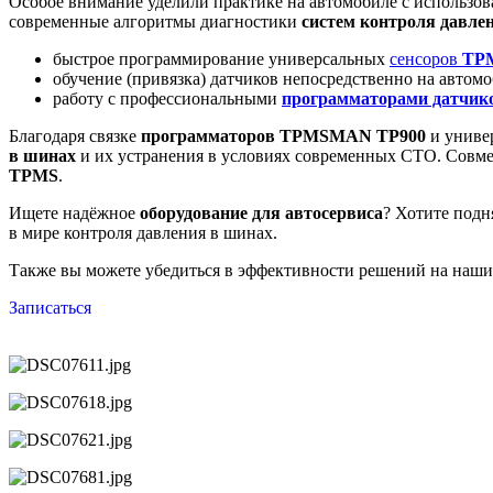
Особое внимание уделили практике на автомобиле с использо
современные алгоритмы диагностики
систем контроля давле
быстрое программирование универсальных
сенсоров
TP
обучение (привязка) датчиков непосредственно на автомо
работу с профессиональными
программаторами датчико
Благодаря связке
программаторов TPMSMAN TP900
и униве
в шинах
и их устранения в условиях современных СТО. Совм
TPMS
.
Ищете надёжное
оборудование для автосервиса
? Хотите под
в мире контроля давления в шинах.
Также вы можете убедиться в эффективности решений на наши
Записаться